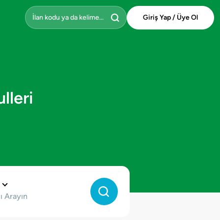
Giriş Yap / Üye Ol
lleri
ı Arayın