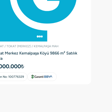
AT / TOKAT (MERKEZ) / KEMALPAŞA MAH
at Merkez Kemalpaşa Köyü 9866 m² Satılık
la
000.000₺
an No:
100776329