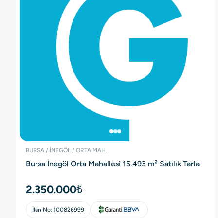
BURSA / İNEGÖL / ORTA MAH.
Bursa İnegöl Orta Mahallesi 15.493 m² Satılık Tarla
2.350.000₺
İlan No:
100826999