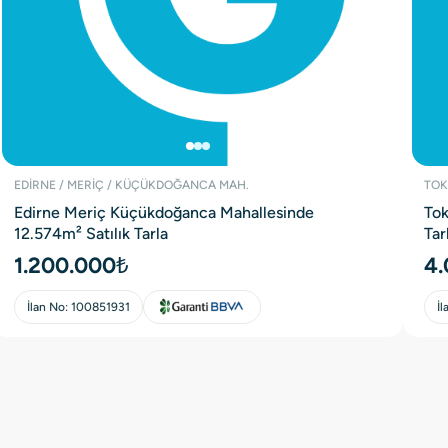
EDİRNE / MERİÇ / KÜÇÜKDOĞANCA MAH.
TOK
Edirne Meriç Küçükdoğanca Mahallesinde
Tok
12.574m² Satılık Tarla
Tar
1.200.000₺
4.
İlan No:
100851931
İl