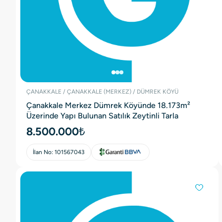
ÇANAKKALE / ÇANAKKALE (MERKEZ) / DÜMREK KÖYÜ
Çanakkale Merkez Dümrek Köyünde 18.173m²
Üzerinde Yapı Bulunan Satılık Zeytinli Tarla
8.500.000₺
İlan No:
101567043