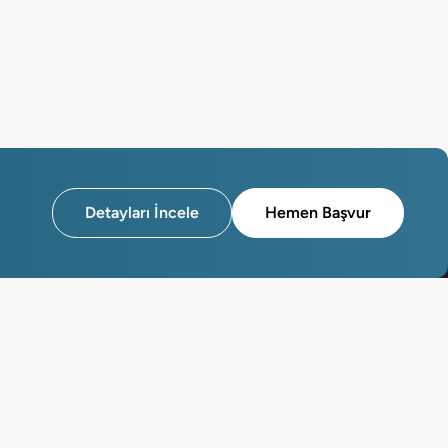
Detayları İncele
Hemen Başvur
l
Yardım Merkezi
z?
Kullanım Koşulları
n Haberler
Üyelik Sözleşmesi