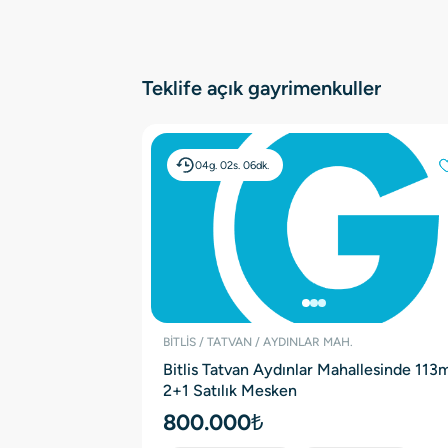
Teklife açık gayrimenkuller
04g.
02s.
06dk.
BİTLİS / TATVAN / AYDINLAR MAH.
Bitlis Tatvan Aydınlar Mahallesinde 113
2+1 Satılık Mesken
800.000₺