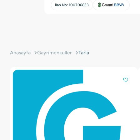
İlan No:
100706833
Anasayfa
Gayrimenkuller
Tarla