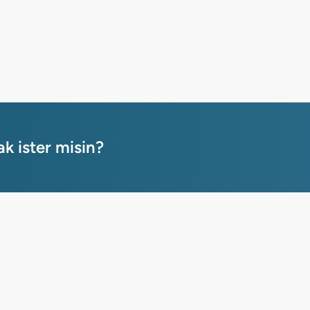
 ister misin?
Gayrimenkuller
Kurumsa
Konut
Biz Kimi
Arsa
Sektörde