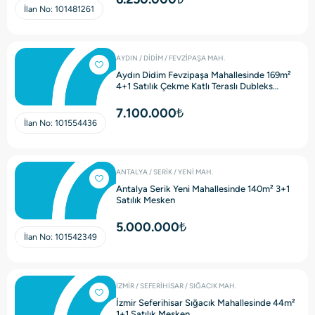
İlan No:
101481261
AYDIN / DİDİM / FEVZİPAŞA MAH.
Aydın Didim Fevzipaşa Mahallesinde 169m²
4+1 Satılık Çekme Katlı Teraslı Dubleks
Mesken
7.100.000₺
İlan No:
101554436
ANTALYA / SERİK / YENİ MAH.
Antalya Serik Yeni Mahallesinde 140m² 3+1
Satılık Mesken
5.000.000₺
İlan No:
101542349
İZMİR / SEFERİHİSAR / SIĞACIK MAH.
İzmir Seferihisar Sığacık Mahallesinde 44m²
1+1 Satılık Mesken