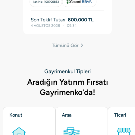
İlan No:
100706833
Son Teklif Tutarı:
800.000
TL
4 AĞUSTOS 2026   -   09.34
Tümünü Gör
Gayrimenkul Tipleri
Aradığın Yatırım Fırsatı
Gayrimenko’da!
Konut
Arsa
Ticari