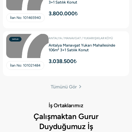
3+1 Satılık Konut
3.800.000₺
İlan No:
101465940
ANTALYA / MANAVGAT / YUKARIIŞIKLAR KÖYÜ
SATILDI
Antalya Manavgat Yukarı Mahallesinde
106m² 3+1 Satılık Konut
3.038.500₺
İlan No:
101021484
Tümünü Gör
İş Ortaklarımız
Çalışmaktan Gurur
Duyduğumuz İş