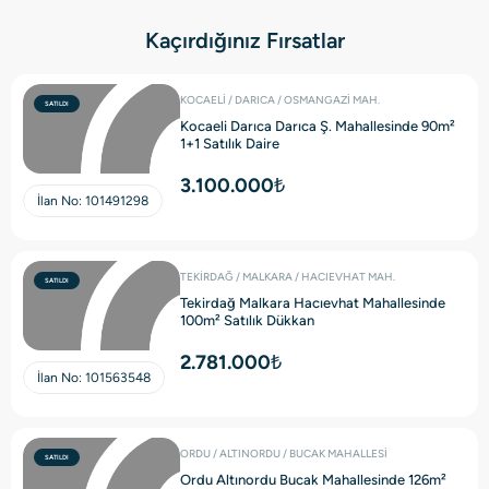
Kaçırdığınız Fırsatlar
KOCAELİ / DARICA / OSMANGAZİ MAH.
SATILDI
Kocaeli Darıca Darıca Ş. Mahallesinde 90m²
1+1 Satılık Daire
3.100.000₺
İlan No:
101491298
TEKİRDAĞ / MALKARA / HACIEVHAT MAH.
SATILDI
Tekirdağ Malkara Hacıevhat Mahallesinde
100m² Satılık Dükkan
2.781.000₺
İlan No:
101563548
ORDU / ALTINORDU / BUCAK MAHALLESİ
SATILDI
Ordu Altınordu Bucak Mahallesinde 126m²