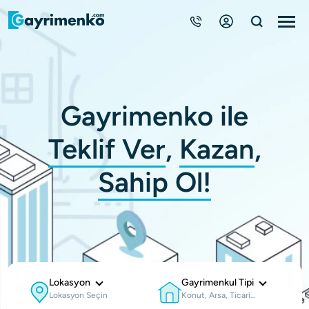
Gayrimenkuller
Gayrimenko ile
Nasıl Çalışır?
Teklif Ver
,
Kazan
,
Çözüm Ortağı Ol
Sahip Ol!
Kurumsal
Lokasyon
Gayrimenkul Tipi
Lokasyon Seçin
Konut, Arsa, Ticari…