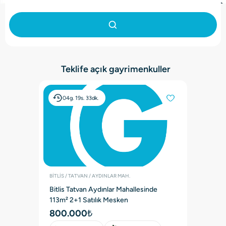
Teklife açık gayrimenkuller
04g.
19s.
33dk.
BİTLİS / TATVAN / AYDINLAR MAH.
İlan No:
100706833
Bitlis Tatvan Aydınlar Mahallesinde
113m² 2+1 Satılık Mesken
800.000
₺