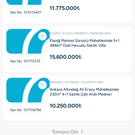
Mesken
11.775.000₺
İlan No:
101015447
ELAZIĞ / ELAZIĞ (MERKEZ) / SÜRSÜRÜ MAH.
Elazığ Merkez Sürsürü Mahallesinde 5+1
488m² Özel Havuzlu Satılık Villa
15.600.000₺
İlan No:
101715575
ANKARA / ALTINDAĞ / ALİERSOY MAH.
Ankara Altındağ Ali Ersoy Mahallesinde
232m² 4+1 Satılık Çatı Aralı Mesken
10.250.000₺
İlan No:
101708796
Tümünü Gör