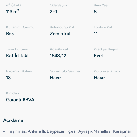
m² (Brüt)
Oda Sayısı
Bina Yaşı
113 m²
2+1
8
Kullanım Durumu
Bulunduğu Kat
Toplam Kat
Boş
Zemin kat
11
Tapu Durumu
Ada-Parsel
Krediye Uygun
Kat İrtifaklı
1848/12
Evet
Bağımsız Bölüm
Görüntülü Gezme
Kurumsal Kiracı
18
Hayır
Hayır
Kimden
Garanti BBVA
Açıklama
Taşınmaz; Ankara İli, Beypazarı İlçesi, Ayvaşık Mahallesi, Karapınar