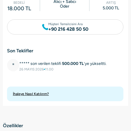
Alıcı + Satıcı
BEDELİ
ARTIŞ
Öder
18.000 TL
5.000 TL
Müşteri Temsilcisini Ara
+90 216 428 50 50
Son Teklifler
***** son verilen teklifi
500.000 TL
’ye yükseltti.
*
26 MAYIS 2026
11.00
İhaleye Nasıl Katılırım?
Özellikler