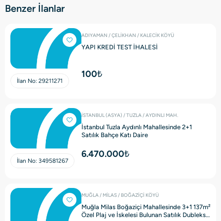
Benzer İlanlar
ADIYAMAN / ÇELİKHAN / KALECİK KÖYÜ
YAPI KREDİ TEST İHALESİ
100₺
İlan No:
29211271
İSTANBUL (ASYA) / TUZLA / AYDINLI MAH.
İstanbul Tuzla Aydınlı Mahallesinde 2+1
Satılık Bahçe Katı Daire
6.470.000₺
İlan No:
349581267
MUĞLA / MİLAS / BOĞAZİÇİ KÖYÜ
Muğla Milas Boğaziçi Mahallesinde 3+1 137m²
Özel Plaj ve İskelesi Bulunan Satılık Dubleks