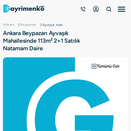
Ankara
Beypazarı
Ayvaşık mah.
Gayrimenkuller
Ankara Beypazarı Ayvaşık
Mahallesinde 113m² 2+1 Satılık
Nasıl Çalışır?
Natamam Daire
Çözüm Ortağı Ol
Tümünü Gör
Kurumsal