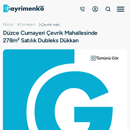
Düzce
Cumayeri
Çevrik mah.
Gayrimenkuller
Düzce Cumayeri Çevrik Mahallesinde
278m² Satılık Dubleks Dükkan
Nasıl Çalışır?
Tümünü Gör
Çözüm Ortağı Ol
Kurumsal