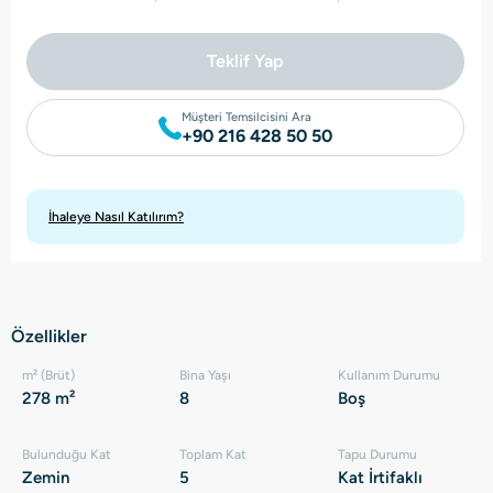
Teklif Yap
Müşteri Temsilcisini Ara
+90 216 428 50 50
İhaleye Nasıl Katılırım?
Özellikler
m² (Brüt)
Bina Yaşı
Kullanım Durumu
278 m²
8
Boş
Bulunduğu Kat
Toplam Kat
Tapu Durumu
Zemin
5
Kat İrtifaklı