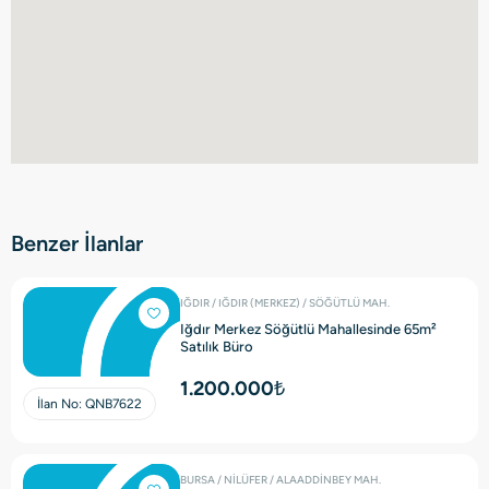
Benzer İlanlar
IĞDIR / IĞDIR (MERKEZ) / SÖĞÜTLÜ MAH.
Iğdır Merkez Söğütlü Mahallesinde 65m²
Satılık Büro
1.200.000₺
İlan No:
QNB7622
BURSA / NİLÜFER / ALAADDİNBEY MAH.