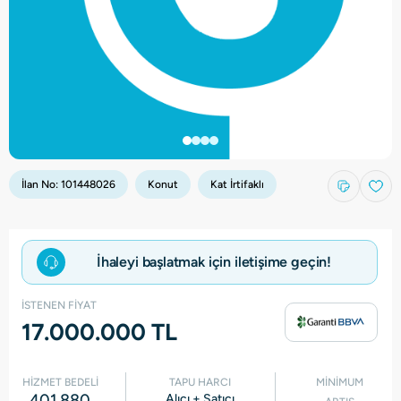
İlan No:
101448026
Konut
Kat İrtifaklı
İhaleyi başlatmak için iletişime geçin!
İSTENEN FİYAT
17.000.000 TL
HİZMET BEDELİ
TAPU HARCI
MİNİMUM
401.880
Alıcı + Satıcı