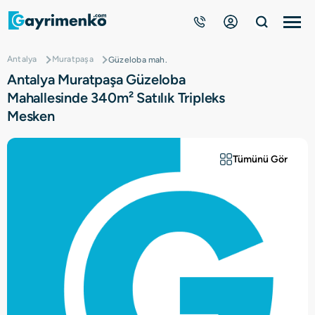
Antalya
Muratpaşa
Güzeloba mah.
Gayrimenkuller
Antalya Muratpaşa Güzeloba
Mahallesinde 340m² Satılık Tripleks
Nasıl Çalışır?
Mesken
Çözüm Ortağı Ol
Tümünü Gör
Kurumsal