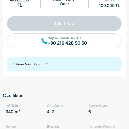
ARTIŞ
Öder
TL
100.000 TL
Teklif Yap
Müşteri Temsilcisini Ara
+90 216 428 50 50
İhaleye Nasıl Katılırım?
Özellikler
m² (Brüt)
Oda Sayısı
Banyo Sayısı
340 m²
4+2
6
Balkon
Bina Yaşı
Kullanım Durumu