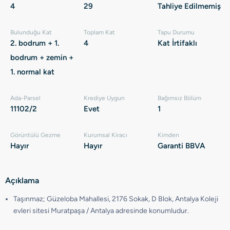
4
29
Tahliye Edilmemiş
Bulunduğu Kat
Toplam Kat
Tapu Durumu
2. bodrum + 1.
4
Kat İrtifaklı
bodrum + zemin +
1. normal kat
Ada-Parsel
Krediye Uygun
Bağımsız Bölüm
11102/2
Evet
1
Görüntülü Gezme
Kurumsal Kiracı
Kimden
Hayır
Hayır
Garanti BBVA
Açıklama
Taşınmaz; Güzeloba Mahallesi, 2176 Sokak, D Blok, Antalya Koleji
evleri sitesi Muratpaşa / Antalya adresinde konumludur.