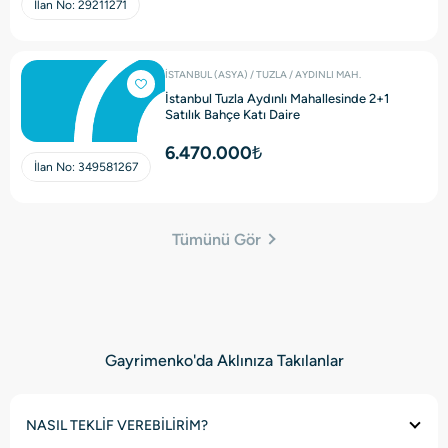
İlan No:
29211271
İSTANBUL (ASYA) / TUZLA / AYDINLI MAH.
İstanbul Tuzla Aydınlı Mahallesinde 2+1
Satılık Bahçe Katı Daire
6.470.000₺
İlan No:
349581267
Tümünü Gör
Gayrimenko'da Aklınıza Takılanlar
NASIL TEKLİF VEREBİLİRİM?