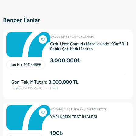
Benzer İlanlar
ORDU / ÜNYE / ÇAMURLU MAH.
Ordu Ünye Çamurlu Mahallesinde 190m² 3+1
Satılık Çatı Katlı Mesken
3.000.000₺
İlan No:
101144555
Son Teklif Tutarı:
3.000.000 TL
10 AĞUSTOS 2026   -   11.28
ADIYAMAN / ÇELİKHAN / KALECİK KÖYÜ
YAPI KREDİ TEST İHALESİ
100₺