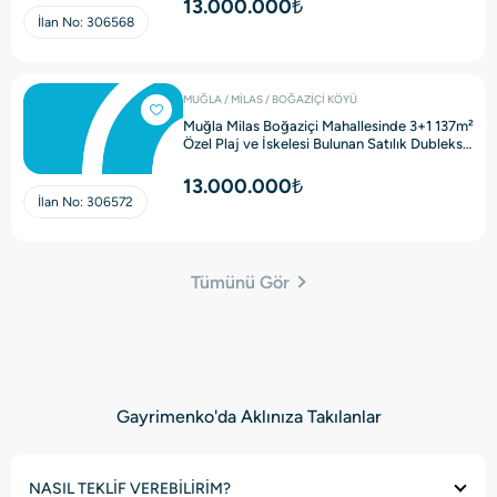
13.000.000₺
İlan No:
306568
MUĞLA / MİLAS / BOĞAZİÇİ KÖYÜ
Muğla Milas Boğaziçi Mahallesinde 3+1 137m²
Özel Plaj ve İskelesi Bulunan Satılık Dubleks
Villa
13.000.000₺
İlan No:
306572
Tümünü Gör
Gayrimenko'da Aklınıza Takılanlar
NASIL TEKLİF VEREBİLİRİM?