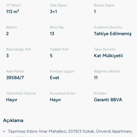
m² (Brüt)
Oda Sayısı
Banyo Sayısı
113 m²
3+1
1
Balkon
Bina Yaşı
Kullanım Durumu
2
13
Tahliye Edilmemiş
Bulunduğu Kat
Toplam Kat
Tapu Durumu
3
5
Kat Mülkiyetli
Ada-Parsel
Krediye Uygun
Bağımsız Bölüm
39584/7
Evet
11
Görüntülü Gezme
Kurumsal Kiracı
Kimden
Hayır
Hayır
Garanti BBVA
Açıklama
Taşınmaz Kıbrıs-İmar Mahallesi, 2019/3 Sokak, Ünverdi Apartmanı,