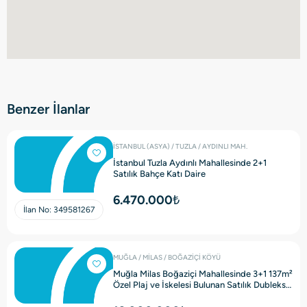
Benzer İlanlar
İSTANBUL (ASYA) / TUZLA / AYDINLI MAH.
İstanbul Tuzla Aydınlı Mahallesinde 2+1
Satılık Bahçe Katı Daire
6.470.000₺
İlan No:
349581267
MUĞLA / MİLAS / BOĞAZİÇİ KÖYÜ
Muğla Milas Boğaziçi Mahallesinde 3+1 137m²
Özel Plaj ve İskelesi Bulunan Satılık Dubleks
Villa