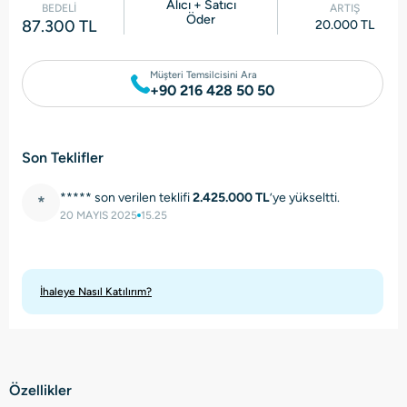
Alıcı + Satıcı
BEDELİ
ARTIŞ
Öder
87.300 TL
20.000 TL
Müşteri Temsilcisini Ara
+90 216 428 50 50
Son Teklifler
***** son verilen teklifi
2.425.000 TL
’ye yükseltti.
*
20 MAYIS 2025
15.25
İhaleye Nasıl Katılırım?
Özellikler