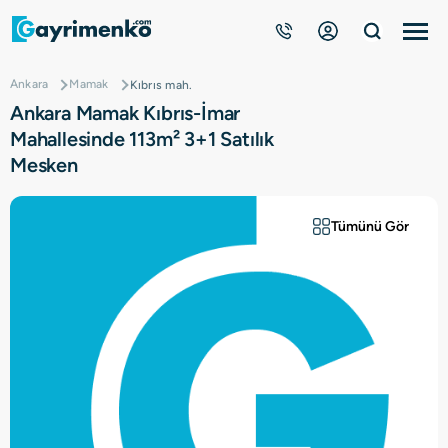
Ankara
Mamak
Kıbrıs mah.
Gayrimenkuller
Ankara Mamak Kıbrıs-İmar
Mahallesinde 113m² 3+1 Satılık
Nasıl Çalışır?
Mesken
Çözüm Ortağı Ol
Tümünü Gör
Kurumsal