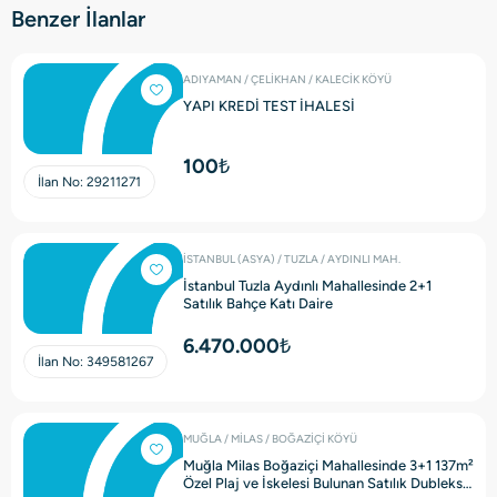
Benzer İlanlar
ADIYAMAN / ÇELİKHAN / KALECİK KÖYÜ
YAPI KREDİ TEST İHALESİ
100₺
İlan No:
29211271
İSTANBUL (ASYA) / TUZLA / AYDINLI MAH.
İstanbul Tuzla Aydınlı Mahallesinde 2+1
Satılık Bahçe Katı Daire
6.470.000₺
İlan No:
349581267
MUĞLA / MİLAS / BOĞAZİÇİ KÖYÜ
Muğla Milas Boğaziçi Mahallesinde 3+1 137m²
Özel Plaj ve İskelesi Bulunan Satılık Dubleks