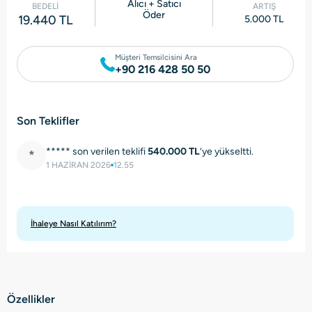
Alıcı + Satıcı
BEDELİ
ARTIŞ
Öder
19.440 TL
5.000 TL
Müşteri Temsilcisini Ara
+90 216 428 50 50
Son Teklifler
***** son verilen teklifi
540.000 TL
’ye yükseltti.
*
1 HAZİRAN 2026
12.55
İhaleye Nasıl Katılırım?
Özellikler