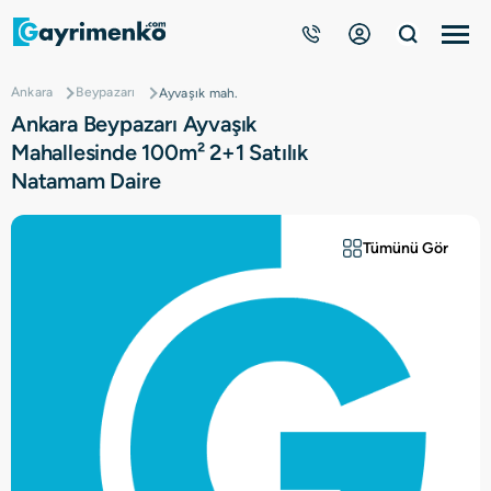
Ankara
Beypazarı
Ayvaşık mah.
Gayrimenkuller
Ankara Beypazarı Ayvaşık
Mahallesinde 100m² 2+1 Satılık
Nasıl Çalışır?
Natamam Daire
Çözüm Ortağı Ol
Tümünü Gör
Kurumsal