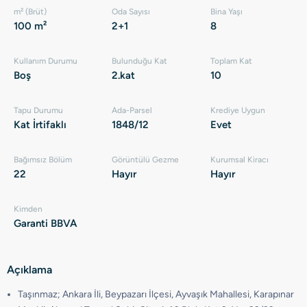
m² (Brüt)
Oda Sayısı
Bina Yaşı
100 m²
2+1
8
Kullanım Durumu
Bulunduğu Kat
Toplam Kat
Boş
2.kat
10
Tapu Durumu
Ada-Parsel
Krediye Uygun
Kat İrtifaklı
1848/12
Evet
Bağımsız Bölüm
Görüntülü Gezme
Kurumsal Kiracı
22
Hayır
Hayır
Kimden
Garanti BBVA
Açıklama
Taşınmaz; Ankara İli, Beypazarı İlçesi, Ayvaşık Mahallesi, Karapınar