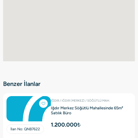
Benzer İlanlar
IĞDIR / IĞDIR (MERKEZ) / SÖĞÜTLÜ MAH.
Iğdır Merkez Söğütlü Mahallesinde 65m²
Satılık Büro
1.200.000₺
İlan No:
QNB7622