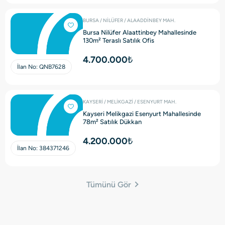
BURSA / NİLÜFER / ALAADDİNBEY MAH.
Bursa Nilüfer Alaattinbey Mahallesinde
130m² Teraslı Satılık Ofis
4.700.000₺
İlan No:
QNB7628
KAYSERİ / MELİKGAZİ / ESENYURT MAH.
Kayseri Melikgazi Esenyurt Mahallesinde
78m² Satılık Dükkan
4.200.000₺
İlan No:
384371246
Tümünü Gör