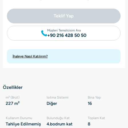
Teklif Yap
Müşteri Temsilcisini Ara
+90 216 428 50 50
İhaleye Nasıl Katılırım?
Özellikler
m² (Brüt)
Isıtma Sistemi
Bina Yaşı
227 m²
Diğer
16
Kullanım Durumu
Bulunduğu Kat
Toplam Kat
Tahliye Edilmemiş
4.bodrum kat
8