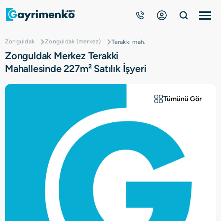
Zonguldak
Zonguldak (merkez)
Terakki mah.
Gayrimenkuller
Zonguldak Merkez Terakki
Mahallesinde 227m² Satılık İşyeri
Nasıl Çalışır?
Tümünü Gör
Çözüm Ortağı Ol
Kurumsal