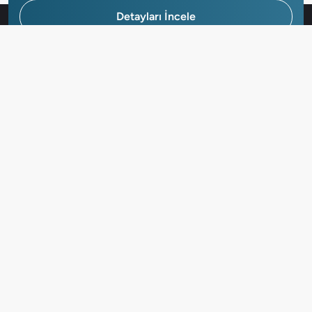
Detayları İncele
Hemen Başvur
Gayrimenkuller
Kurumsal
Yardım Merkezi