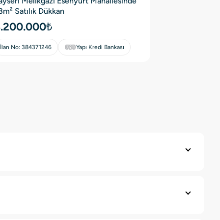
ayseri Melikgazi Esenyurt Mahallesinde
8m² Satılık Dükkan
.200.000₺
İlan No:
384371246
Yapı Kredi Bankası