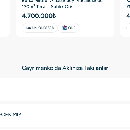
²
Bursa Nilüfer Alaattinbey Mahallesinde
K
130m² Teraslı Satılık Ofis
7
4.700.000₺
4
İlan No:
QNB7628
QNB
Gayrimenko'da Aklınıza Takılanlar
ECEK Mİ?