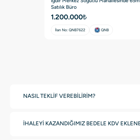
Iğdır Merkez Söğütlü Mahallesinde 65m
Satılık Büro
1.200.000₺
İlan No:
QNB7622
QNB
NASIL TEKLİF VEREBİLİRİM?
İHALEYİ KAZANDIĞIMIZ BEDELE KDV EKLEN