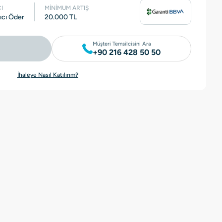
I
MİNİMUM ARTIŞ
tıcı Öder
20.000 TL
Müşteri Temsilcisini Ara
+90 216 428 50 50
İhaleye Nasıl Katılırım?