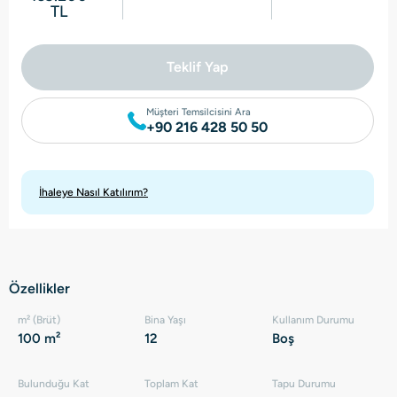
TL
Teklif Yap
Müşteri Temsilcisini Ara
+90 216 428 50 50
İhaleye Nasıl Katılırım?
Özellikler
m² (Brüt)
Bina Yaşı
Kullanım Durumu
100 m²
12
Boş
Bulunduğu Kat
Toplam Kat
Tapu Durumu