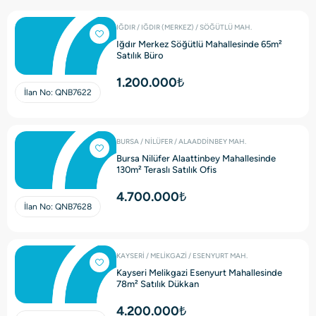
IĞDIR / IĞDIR (MERKEZ) / SÖĞÜTLÜ MAH.
Iğdır Merkez Söğütlü Mahallesinde 65m²
Satılık Büro
1.200.000₺
İlan No:
QNB7622
BURSA / NİLÜFER / ALAADDİNBEY MAH.
Bursa Nilüfer Alaattinbey Mahallesinde
130m² Teraslı Satılık Ofis
4.700.000₺
İlan No:
QNB7628
KAYSERİ / MELİKGAZİ / ESENYURT MAH.
Kayseri Melikgazi Esenyurt Mahallesinde
78m² Satılık Dükkan
4.200.000₺