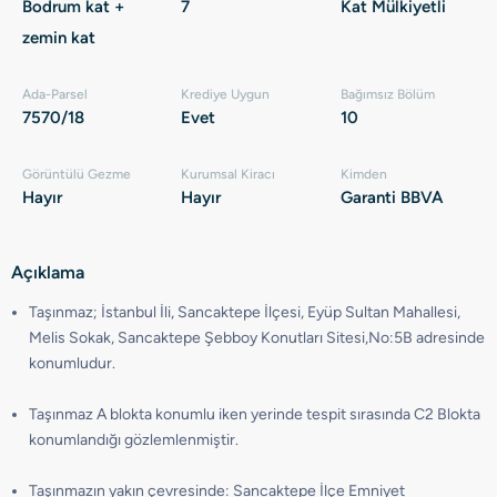
Bodrum kat +
7
Kat Mülkiyetli
zemin kat
Ada-Parsel
Krediye Uygun
Bağımsız Bölüm
7570/18
Evet
10
Görüntülü Gezme
Kurumsal Kiracı
Kimden
Hayır
Hayır
Garanti BBVA
Açıklama
Taşınmaz; İstanbul İli, Sancaktepe İlçesi, Eyüp Sultan Mahallesi,
Melis Sokak, Sancaktepe Şebboy Konutları Sitesi,No:5B adresinde
konumludur.
Taşınmaz A blokta konumlu iken yerinde tespit sırasında C2 Blokta
konumlandığı gözlemlenmiştir.
Taşınmazın yakın çevresinde: Sancaktepe İlçe Emniyet