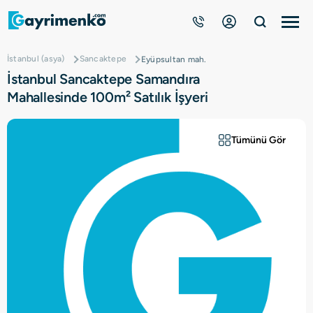
İstanbul (asya)
Sancaktepe
Eyüpsultan mah.
Gayrimenkuller
İstanbul Sancaktepe Samandıra
Mahallesinde 100m² Satılık İşyeri
Nasıl Çalışır?
Tümünü Gör
Çözüm Ortağı Ol
Kurumsal