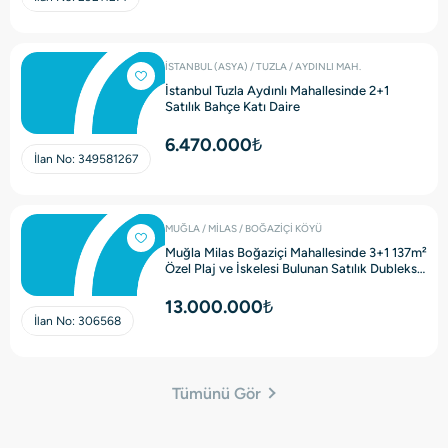
İSTANBUL (ASYA) / TUZLA / AYDINLI MAH.
İstanbul Tuzla Aydınlı Mahallesinde 2+1
Satılık Bahçe Katı Daire
6.470.000₺
İlan No:
349581267
MUĞLA / MİLAS / BOĞAZİÇİ KÖYÜ
Muğla Milas Boğaziçi Mahallesinde 3+1 137m²
Özel Plaj ve İskelesi Bulunan Satılık Dubleks
Villa
13.000.000₺
İlan No:
306568
Tümünü Gör