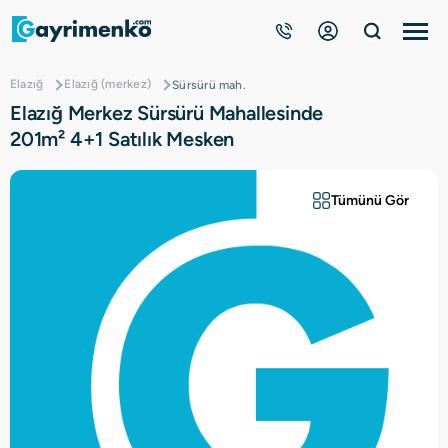
Elazığ
Elazığ (merkez)
Sürsürü mah.
Gayrimenkuller
Elazığ Merkez Sürsürü Mahallesinde
201m² 4+1 Satılık Mesken
Nasıl Çalışır?
Tümünü Gör
Çözüm Ortağı Ol
Kurumsal