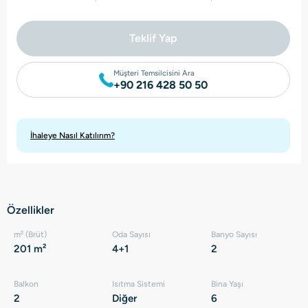
Teklif Yap
Müşteri Temsilcisini Ara
+90 216 428 50 50
İhaleye Nasıl Katılırım?
Özellikler
m² (Brüt)
Oda Sayısı
Banyo Sayısı
201 m²
4+1
2
Balkon
Isıtma Sistemi
Bina Yaşı
2
Diğer
6