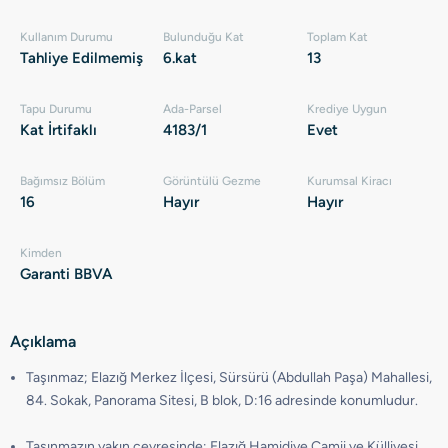
Kullanım Durumu
Bulunduğu Kat
Toplam Kat
Tahliye Edilmemiş
6.kat
13
Tapu Durumu
Ada-Parsel
Krediye Uygun
Kat İrtifaklı
4183/1
Evet
Bağımsız Bölüm
Görüntülü Gezme
Kurumsal Kiracı
16
Hayır
Hayır
Kimden
Garanti BBVA
Açıklama
Taşınmaz; Elazığ Merkez İlçesi, Sürsürü (Abdullah Paşa) Mahallesi,
84. Sokak, Panorama Sitesi, B blok, D:16 adresinde konumludur.
Taşınmazın yakın çevresinde; Elazığ Hamidiye Camii ve Külliyesi,