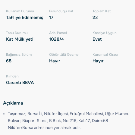
Kullanım Durumu
Bulunduğu Kat
Toplam Kat
Tahliye Edilmemiş
17
23
Tapu Durumu
Ada-Parsel
Krediye Uygun
Kat Mülkiyetli
1028/4
Evet
Bağımsız Bölüm
Görüntülü Gezme
Kurumsal Kiracı
68
Hayır
Hayır
Kimden
Garanti BBVA
Açıklama
Taşınmaz; Bursa İli, Nilüfer İlçesi, Ertuğrul Mahallesi, Uğur Mumcu
Bulvarı, Biaport Sitesi, B Blok, No:21B, Kat:17, Daire:68
Nilüfer/Bursa adresinde yer almaktadır.