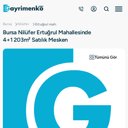
Bursa
Nilüfer
Ertuğrul mah.
Gayrimenkuller
Bursa Nilüfer Ertuğrul Mahallesinde
4+1 203m² Satılık Mesken
Nasıl Çalışır?
Tümünü Gör
Çözüm Ortağı Ol
Kurumsal