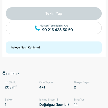
Teklif Yap
Müşteri Temsilcisini Ara
+90 216 428 50 50
İhaleye Nasıl Katılırım?
Özellikler
m² (Brüt)
Oda Sayısı
Banyo Sayısı
203 m²
4+1
2
Balkon
Isıtma Sistemi
Bina Yaşı
1
Doğalgaz (kombi)
14