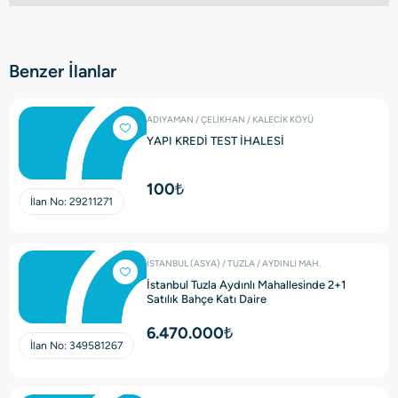
Benzer İlanlar
ADIYAMAN / ÇELİKHAN / KALECİK KÖYÜ
YAPI KREDİ TEST İHALESİ
100₺
İlan No:
29211271
İSTANBUL (ASYA) / TUZLA / AYDINLI MAH.
İstanbul Tuzla Aydınlı Mahallesinde 2+1
Satılık Bahçe Katı Daire
6.470.000₺
İlan No:
349581267